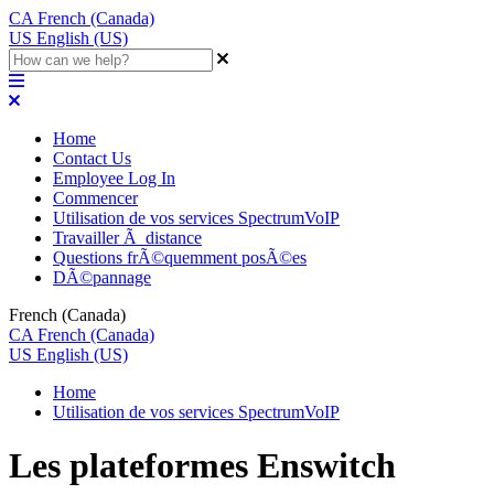
CA
French (Canada)
US
English (US)
Home
Contact Us
Employee Log In
Commencer
Utilisation de vos services SpectrumVoIP
Travailler Ã distance
Questions frÃ©quemment posÃ©es
DÃ©pannage
French (Canada)
CA
French (Canada)
US
English (US)
Home
Utilisation de vos services SpectrumVoIP
Les plateformes Enswitch