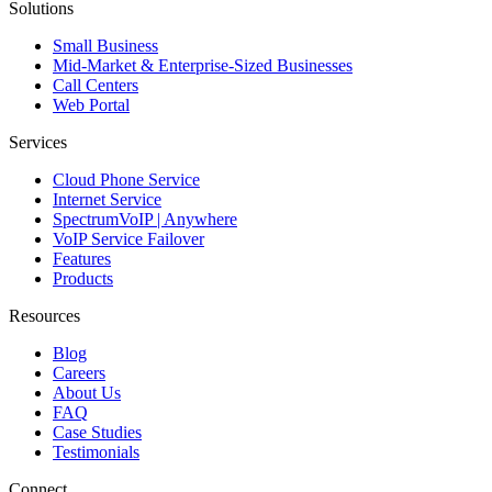
Solutions
Small Business
Mid-Market & Enterprise-Sized Businesses
Call Centers
Web Portal
Services
Cloud Phone Service
Internet Service
SpectrumVoIP | Anywhere
VoIP Service Failover
Features
Products
Resources
Blog
Careers
About Us
FAQ
Case Studies
Testimonials
Connect