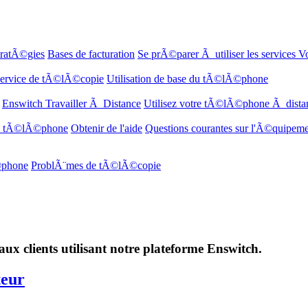
tratÃ©gies
Bases de facturation
Se prÃ©parer Ã utiliser les services V
 service de tÃ©lÃ©copie
Utilisation de base du tÃ©lÃ©phone
Enswitch Travailler Ã Distance
Utilisez votre tÃ©lÃ©phone Ã dista
de tÃ©lÃ©phone
Obtenir de l'aide
Questions courantes sur l'Ã©quipemen
©phone
ProblÃ¨mes de tÃ©lÃ©copie
s aux clients utilisant notre plateforme Enswitch.
teur