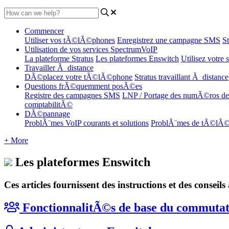
Commencer
Utiliser vos tÃ©lÃ©phones
Enregistrez une campagne SMS
S
Utilisation de vos services SpectrumVoIP
La plateforme Stratus
Les plateformes Enswitch
Utilisez votre
Travailler Ã distance
DÃ©placez votre tÃ©lÃ©phone
Stratus travaillant Ã distance
Questions frÃ©quemment posÃ©es
Registre des campagnes SMS
LNP / Portage des numÃ©ros 
comptabilitÃ©
DÃ©pannage
ProblÃ¨mes VoIP courants et solutions
ProblÃ¨mes de tÃ©lÃ
+ More
Les plateformes Enswitch
Ces articles fournissent des instructions et des conseil
FonctionnalitÃ©s de base du commuta