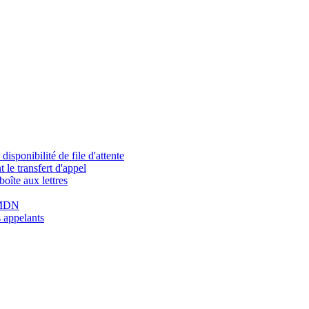
isponibilité de file d'attente
 le transfert d'appel
oîte aux lettres
u MDN
 appelants