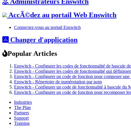
Administrateurs Enswitch
AccÃ©dez au portail Web Enswitch
Connectez-vous au portail Enswitch
Changer d'application
Popular Articles
Enswitch - Configurer les codes de fonctionnalité de bascule de d
Enswitch - Configurer les codes de fonctionnalité qui définissent
Enswitch - Configurer un code de fonction pour composer une b
Enswitch - Répertoire de numérotation par nom
Enswitch - Configurer un code de fonctionnalité à bascule d
Enswitch - Configurer un code de fonction pour recomposer les
Industries
The Plan
Partners
Support
Training