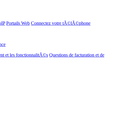
oIP
Portails Web
Connectez votre tÃ©lÃ©phone
nce
t et les fonctionnalitÃ©s
Questions de facturation et de