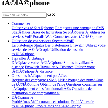
tÃ©lÃ©phone
Commencer
Utiliser vos tÃ©lÃ©phones
Enregistrez une campagne SMS
StratÃ©gies
Bases de facturation
Se prÃ©parer Ã utiliser les
services VoIP
Portails Web
Connectez votre tÃ©lÃ©phone
Utilisation de vos services SpectrumVoIP
La plateforme Stratus
Les plateformes Enswitch
Utilisez votre
service de tÃ©lÃ©copie
Utilisation de base du
tÃ©lÃ©phone
Travailler Ã distance
DÃ©placez votre tÃ©lÃ©phone
Stratus travaillant Ã
distance
Enswitch Travailler Ã Distance
Utilisez votre
tÃ©lÃ©phone Ã distance
Questions frÃ©quemment posÃ©es
Registre des campagnes SMS
LNP / Portage des numÃ©ros
de tÃ©lÃ©phone
Obtenir de l'aide
Questions courantes sur
l'Ã©quipement et les fonctionnalitÃ©s
Questions de
facturation et de comptabilitÃ©
DÃ©pannage
ProblÃ¨mes VoIP courants et solutions
ProblÃ¨mes de
tÃ©lÃ©phone
ProblÃ¨mes de tÃ©lÃ©copie