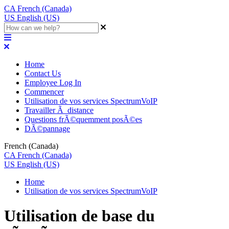
CA
French (Canada)
US
English (US)
Home
Contact Us
Employee Log In
Commencer
Utilisation de vos services SpectrumVoIP
Travailler Ã distance
Questions frÃ©quemment posÃ©es
DÃ©pannage
French (Canada)
CA
French (Canada)
US
English (US)
Home
Utilisation de vos services SpectrumVoIP
Utilisation de base du